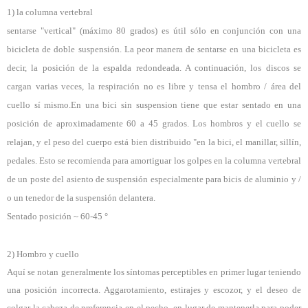
1) la columna vertebral
sentarse "vertical" (máximo 80 grados) es útil sólo en conjunción con una
bicicleta de doble suspensión. La peor manera de sentarse en una bicicleta es
decir, la posición de la espalda redondeada. A continuación, los discos se
cargan varias veces, la respiración no es libre y tensa el hombro / área del
cuello sí mismo.
En una bici sin suspension tiene que estar sentado
en una
posición de aproximadamente 60 a 45 grados. Los hombros y el cuello se
relajan, y el peso del cuerpo está bien distribuido "en la bici, el manillar, sillín,
pedales. Esto se recomienda para amortiguar los golpes en la columna vertebral
de un poste del asiento de suspensión especialmente para bicis de aluminio y /
o un tenedor de la suspensión delantera.
Sentado posición ~ 60-45 °
2) Hombro y cuello
Aquí se notan generalmente los síntomas perceptibles en primer lugar teniendo
una posición incorrecta. Aggarotamiento, estirajes y escozor, y el deseo de
colgar la cabeza de preferencia en el pecho, en lugar de mantenerla para poder