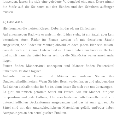
loswerden, lassen Sie sich eine gefederte Vordergabel einbauen. Diese nimmt
die Stöße auf, die Sie sonst mit den Händen und den Schultern auffangen
müssen.
4.) Das Gesäß
Hier kommen die meisten Klagen. Dabei ist das oft am Einfachsten!
Auf einem neuen Rad, wie es meist in den Läden steht, ist ein Sattel, aber kein
besonderer. Auch Räder für Frauen werden oft mit denselben Sätteln
ausgeliefert, wie Räder für Männer, obwohl es doch jedem klar sein müsste,
dass da doch ein kleiner Unterschied ist. Frauen haben ein breiteres Becken
und somit muss der Sattel breiter sein, da die Sitzhöcker weiter auseinander
liegen!
Frauen finden Männersättel unbequem und Männer finden Frauensättel
unbequem. Ist doch logisch.
Außerdem haben Frauen und Männer an anderen Stellen ihre
Druckempfindlichkeiten. Wenn Sie hier Beschwerden haben und glauben, dass
Rad fahren deshalb nichts für Sie ist, dann lassen Sie sich von uns überzeugen.
Es gibt anatomisch geformte Sättel für Frauen, wie für Männer, für jede
Sitzposition und jede Haltung. Die verschiedenen Sattelhersteller sind von
unterschiedlichen Beckenformen ausgegangen und das ist auch gut so. Die
Sättel sind mit den unterschiedlichsten Materialien gefüllt und/oder haben
Aussparungen an den neuralgischen Punkten.