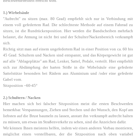
Beschwerdefreiheit erreicht wird.
1.) Wirbelsäule
"Aufrecht" zu sitzen (max. 80 Grad) empfiehlt sich nur in Verbindung mit
einem voll gefedertem Rad. Die schlechteste Methode auf einem Fahrrad zu
sitzen, ist die Rundrückenposition. Hier werden die Bandscheiben mehrfach
belastet, die Atmung ist nicht frei und der Schulter/Nackenbereich verkrampft
sich.
Richtig sitzt man auf einem ungefedertem Rad in einer Position von ca. 60 bis
45 Grad. Schultern und Nacken sind entspannt, und das Körpergewicht ist gut
auf alle "Ablageplätze" am Rad, Lenker, Sattel, Pedale, verteilt. Hier empfiehlt
sich zur Abdämpfung der harten Stöße in die Wirbelsäule eine gefederte
Sattelstütze besonders bei Rädern aus Aluminium und /oder eine gefederte
Gabel vorn.
Sitzposition ~60-45°
2.) Schultern / Nacken
Hier machen sich bei falscher Sitzposition meist die ersten Beschwerden
bemerkbar. Verspannungen, Ziehen und Stechen und der Wunsch, den Kopf am
liebsten auf die Brust baumeln zu lassen, anstatt ihn verkrampft aufrecht halten
zu müssen, um etwas im Straßenverkehr zu sehen, sind die Anzeichen dafür.
Wir können Ihnen meistens helfen, indem wir einen anderen Vorbau montieren,
möglichst einen verstellbaren, der die Sitzposition nach oben variabel