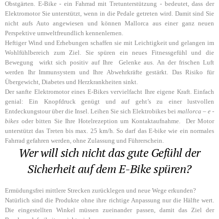
Obstgärten. E-Bike - ein Fahrrad mit Tretunterstützung - bedeutet, dass der
Elektromotor Sie unterstützt, wenn in die Pedale getreten wird. Damit sind Sie
nicht aufs Auto angewiesen und können Mallorca aus einer ganz neuen
Perspektive umweltfreundlich kennenlernen.
Heftiger Wind und Erhebungen schaffen sie mit Leichtigkeit und gelangen im
Wohlfühlbereich zum Ziel. Sie spüren ein neues Fitnessgefühl und die
Bewegung wirkt sich positiv auf Ihre Gelenke aus. An der frischen Luft
werden Ihr Immunsystem und Ihre Abwehrkräfte gestärkt. Das Risiko für
Übergewicht, Diabetes und Herzkrankheiten sinkt.
Der sanfte Elektromotor eines E-Bikes vervielfacht Ihre eigene Kraft. Einfach
genial: Ein Knopfdruck genügt und auf geht’s zu einer lustvollen
Entdeckungstour über die Insel. Leihen Sie sich Elektrobikes bei
mallorca –
e
-
bikes
oder bitten Sie Ihre Hotelrezeption um Kontaktaufnahme. Der Motor
unterstützt das Treten bis max. 25 km/h. So darf das E-bike wie ein normales
Fahrrad gefahren werden, ohne Zulassung und Führerschein.
Wer will sich nicht das gute Gefühl der
Sicherheit auf dem E-Bike spüren?
Ermüdungsfrei mittlere Strecken zurücklegen und neue Wege erkunden?
Natürlich sind die Produkte ohne ihre richtige Anpassung nur die Hälfte wert.
Die eingestellten Winkel müssen zueinander passen, damit das Ziel der