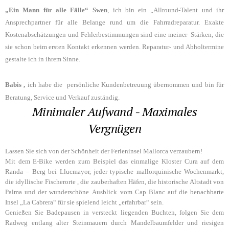
„Ein Mann für alle Fälle“
Swen
, ich bin ein „Allround-Talent und ihr
Ansprechpartner für alle Belange rund um die Fahrradreparatur. Exakte
Kostenabschätzungen und Fehlerbestimmungen sind eine meiner Stärken, die
sie schon beim ersten Kontakt erkennen werden. Reparatur- und Abholtermine
gestalte ich in ihrem Sinne.
Babis ,
ich habe die persönliche Kundenbetreuung übernommen und bin für
Beratung, Service und Verkauf zuständig.
Minimaler Aufwand - Maximales
Vergnügen
Lassen Sie sich von der Schönheit der Ferieninsel Mallorca verzaubern!
Mit dem E-Bike werden zum Beispiel das einmalige Kloster Cura auf dem
Randa – Berg bei Llucmayor, jeder typische mallorquinische Wochenmarkt,
die idyllische Fischerorte , die zauberhaften Häfen, die historische Altstadt von
Palma und der wunderschöne
Ausblick vom Cap Blanc auf die benachbarte
Insel „La Cabrera“ für sie spielend leicht „erfahrbar“ sein.
Genießen Sie Badepausen in versteckt liegenden Buchten, folgen Sie dem
Radweg entlang alter Steinmauern durch Mandelbaumfelder und riesigen