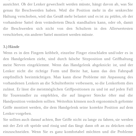
ausrichtet. Ob der Lenker gewechselt werden müsste, hängt davon ab, was Sie
genau für Beschwerden haben. Wird die Position mehr in die senkrechte
Haltung verschoben, wird das Gesäß mehr belastet und es ist zu prüfen, ob der
vorhandene Sattel dem verändertem Druck standhalten kann, oder ob, damit
die Beschwerden sich nicht von den Schultern in den Allerwertesten
verschieben, ein anderer Sattel montiert werden müsste.
3.) Hände
Wenn es in den Fingern kribbelt, einzelne Finger einschlafen und/oder es in
den Handgelenken zieht, sind durch falsche Sitzposition und Griffhaltung
meist Nerven eingeklemmt. Wenn das Handgelenk abgeknickt ist, und der
Lenker nicht die richtige Form und Breite hat, kann das den Fahrspaß
empfindlich beeinträchtigen. Man kann diese Probleme mit Anpassung des
vorhandenen Lenkers an die Schulterbreite verbessern, so die Lenkerform dies
zulässt. Er lässt die meistmöglichen Griffpositionen zu und ist auf jeden Fall
für Tourenradler zu empfehlen, die auf längerer Strecke öfter mal die
Handposition verändern sollten. Weiterhin können noch ergonomisch geformte
Griffe montiert werden, die dem Handgelenk seine korrekte Position auf dem
Lenker vorgeben.
Sie sollten auch darauf achten, Ihre Griffe nicht zu lange zu fahren, sie werden
mit der Zeit oft spröde und rissig und das fängt dann oft an zu drücken oder
einzuschneiden. Wenn Sie es ganz komfortabel möchten und die Probleme