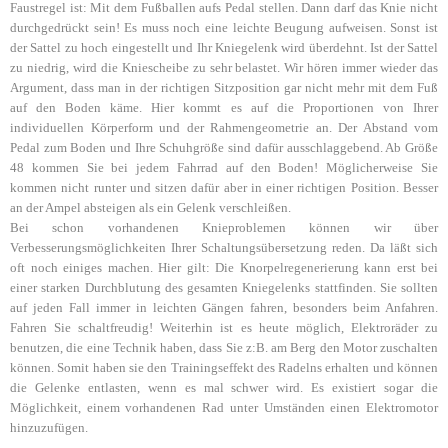
Faustregel ist: Mit dem Fußballen aufs Pedal stellen. Dann darf das Knie nicht
durchgedrückt sein! Es muss noch eine leichte Beugung aufweisen. Sonst ist
der Sattel zu hoch eingestellt und Ihr Kniegelenk wird überdehnt. Ist der Sattel
zu niedrig, wird die Kniescheibe zu sehr belastet. Wir hören immer wieder das
Argument, dass man in der richtigen Sitzposition gar nicht mehr mit dem Fuß
auf den Boden käme. Hier kommt es auf die Proportionen von Ihrer
individuellen Körperform und der Rahmengeometrie an. Der Abstand vom
Pedal zum Boden und Ihre Schuhgröße sind dafür ausschlaggebend. Ab Größe
48 kommen Sie bei jedem Fahrrad auf den Boden! Möglicherweise Sie
kommen nicht runter und sitzen dafür aber in einer richtigen Position. Besser
an der Ampel absteigen als ein Gelenk verschleißen.
Bei schon vorhandenen Knieproblemen können wir über
Verbesserungsmöglichkeiten Ihrer Schaltungsübersetzung reden. Da läßt sich
oft noch einiges machen. Hier gilt: Die Knorpelregenerierung kann erst bei
einer starken Durchblutung des gesamten Kniegelenks stattfinden. Sie sollten
auf jeden Fall immer in leichten Gängen fahren, besonders beim Anfahren.
Fahren Sie schaltfreudig! Weiterhin ist es heute möglich, Elektroräder zu
benutzen, die eine Technik haben, dass Sie z:B. am Berg den Motor zuschalten
können. Somit haben sie den Trainingseffekt des Radelns erhalten und können
die Gelenke entlasten, wenn es mal schwer wird. Es existiert sogar die
Möglichkeit, einem vorhandenen Rad unter Umständen einen Elektromotor
hinzuzufügen.