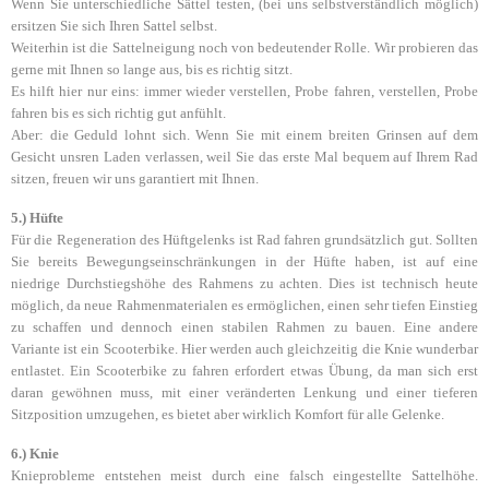
Wenn Sie unterschiedliche Sättel testen, (bei uns selbstverständlich möglich)
ersitzen Sie sich Ihren Sattel selbst.
Weiterhin ist die Sattelneigung noch von bedeutender Rolle. Wir probieren das
gerne mit Ihnen so lange aus, bis es richtig sitzt.
Es hilft hier nur eins: immer wieder verstellen, Probe fahren, verstellen, Probe
fahren bis es sich richtig gut anfühlt.
Aber: die Geduld lohnt sich. Wenn Sie mit einem breiten Grinsen auf dem
Gesicht unsren Laden verlassen, weil Sie das erste Mal bequem auf Ihrem Rad
sitzen, freuen wir uns garantiert mit Ihnen.
5.) Hüfte
Für die Regeneration des Hüftgelenks ist Rad fahren grundsätzlich gut. Sollten
Sie bereits Bewegungseinschränkungen in der Hüfte haben, ist auf eine
niedrige Durchstiegshöhe des Rahmens zu achten. Dies ist technisch heute
möglich, da neue Rahmenmaterialen es ermöglichen, einen sehr tiefen Einstieg
zu schaffen und dennoch einen stabilen Rahmen zu bauen. Eine andere
Variante ist ein Scooterbike. Hier werden auch gleichzeitig die Knie wunderbar
entlastet. Ein Scooterbike zu fahren erfordert etwas Übung, da man sich erst
daran gewöhnen muss, mit einer veränderten Lenkung und einer tieferen
Sitzposition umzugehen, es bietet aber wirklich Komfort für alle Gelenke.
6.) Knie
Knieprobleme entstehen meist durch eine falsch eingestellte Sattelhöhe.